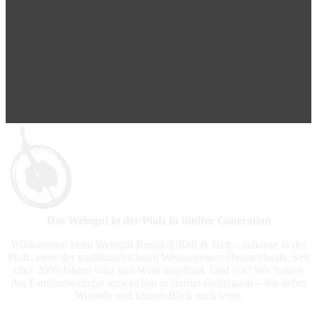
Das Weingut in der Pfalz in fünfter Generation
Willkommen beim Weingut Bergdolt-Reif & Nett – zuhause in der
Pfalz, einer der traditionsreichsten Weinregionen Deutschlands. Seit
über 2000 Jahren wird hier Wein angebaut. Und wir? Wir führen
das Familienweingut inzwischen in fünfter Generation – mit tiefen
Wurzeln und klarem Blick nach vorn.