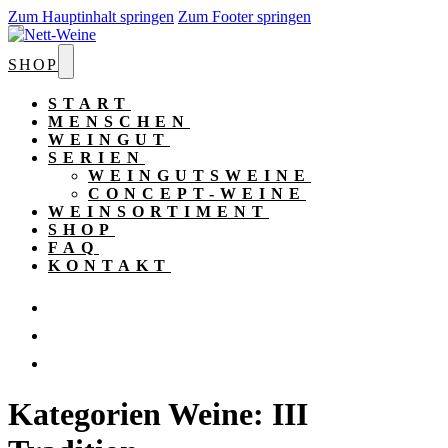
Zum Hauptinhalt springen
Zum Footer springen
SHOP
START
MENSCHEN
WEINGUT
SERIEN
WEINGUTSWEINE
CONCEPT-WEINE
WEINSORTIMENT
SHOP
FAQ
KONTAKT
Kategorien Weine:
III